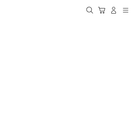
Skip
to
Cari
Troli
Login
Navigation
content