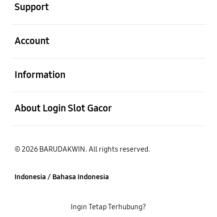
Support
Buka
Account
Buka
Information
Buka
About Login Slot Gacor
© 2026 BARUDAKWIN. All rights reserved.
Indonesia / Bahasa Indonesia
Ingin Tetap Terhubung?