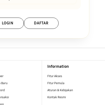
LOGIN
DAFTAR
Information
ber
Fitur Akses
n Baru
Fitur Pemula
ord
Aturan & Kebijakan
ansaksi
Kontak Resmi
kasi