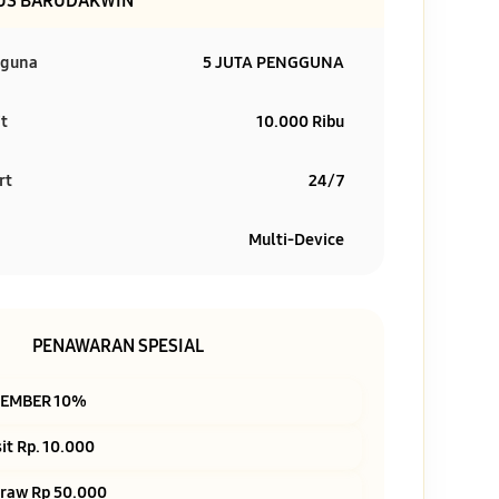
TUS BARUDAKWIN
gguna
5 JUTA PENGGUNA
t
10.000 Ribu
rt
24/7
Multi-Device
PENAWARAN SPESIAL
EMBER 10%
it Rp. 10.000
raw Rp 50.000