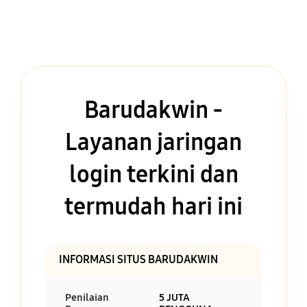
Barudakwin -
Layanan jaringan
login terkini dan
termudah hari ini
INFORMASI SITUS BARUDAKWIN
Penilaian
5 JUTA